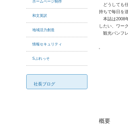
ホームページ制作
どうしても仕
持ちで毎日を
和文英訳
本誌は200
したい、ワー
地域活力創造
観光パンフレ
情報セキュリティ
Sぷれっそ
社長ブログ
概要