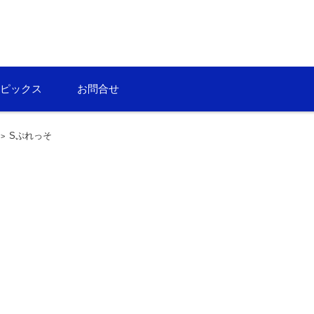
ンフォテック
ピックス
お問合せ
Sぷれっそ
>