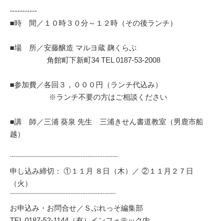
‐‐‐‐‐‐‐‐‐‐‐
■時 間／１０時３０分～１２時（その後ランチ）
■場 所／安藤醸造 マルヨ蔵 麹くらぶ
角館町下新町34 TEL 0187-53-2008
■参加費／各回３，０００円（ランチ代込み）
※ランチ不要の方はご相談ください
■講 師／三浦 葵泉 先生 三浦きせん書道教室（男鹿市船
越）
¨¨¨¨¨¨¨¨¨¨¨¨¨¨¨¨¨¨¨¨¨¨¨¨¨¨¨¨¨¨¨¨¨¨¨¨¨¨¨¨¨¨¨¨
申し込み締切： ①１１月 ８日（木）／ ②１１月２７日
（火）
¨¨¨¨¨¨¨¨¨¨¨¨¨¨¨¨¨¨¨¨¨¨¨¨¨¨¨¨¨¨¨¨¨¨¨¨¨¨¨¨¨¨¨
お申込み・お問合せ／Ｓぷれっそ編集部
TEL 0187‐52‐1144（有）インフォテック内