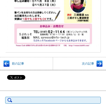
前の記事
次の記事
検
索: